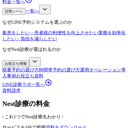
料金
一覧へ
一覧へ
活用シーン
なぜLINE予約システムを選ぶのか
集患をしたい・患者様の利便性を向上させたい
業務を効率化
したい・負担を減らしたい
なぜNest診療が選ばれるのか
お役立ち情報
順番予約の選び方
時間帯予約の選び方
運用オペレーション
導
入事例
お役立ち資料
LINE診療ラボ
一覧へ
資料請求
Nest診療の料金
\ これ1つでNest診療丸わかり /
サービスを3分で把握
資料をダウンロード